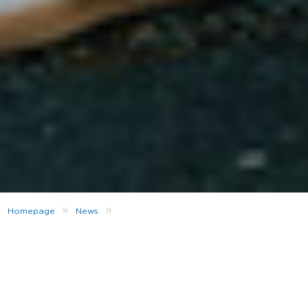
»
»
Homepage
News
adidas Originals: Un Trifoglio è Per Sempre
Le Olimpiadi estive del 1972 si svolsero a Monaco e,
proprio quando milioni di occhi stavano per essere
catturati dai migliori atleti del mondo,
adidas
lanciò il
nuovo logo Trefoil.​