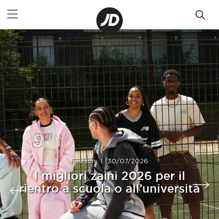
Fashion
|
30/07/2026
I migliori zaini 2026 per il
rientro a scuola o all’università