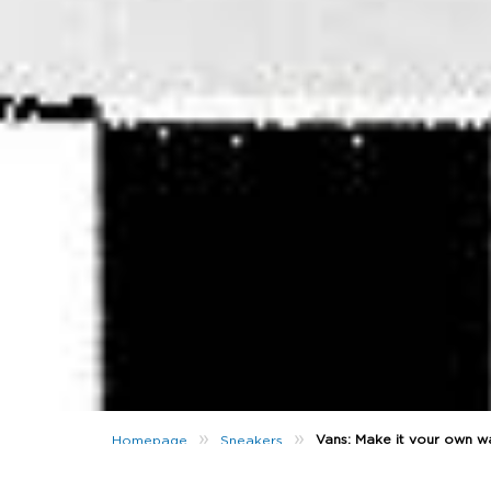
»
»
Vans: Make it your own w
Homepage
Sneakers
Hai preparato la tua selezione di
scarpe es