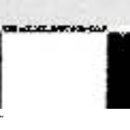
ay
tive
? Di certo non potrai fare a meno di un paio de Van