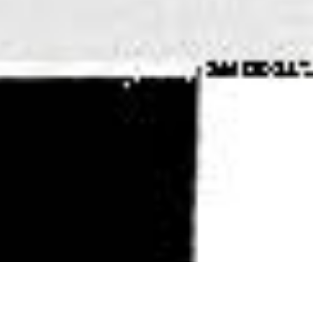
s Old Skool! Questa volta Vans ha recrutato