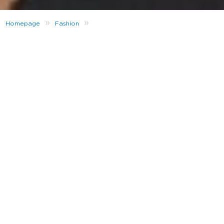
»
»
Homepage
Fashion
Tutto quello che c’è da sapere sul Blokecore
I “Blokecore ‘fits” sono presenti su tutti i nostri feed,
da TikTok a Instagram, la tendenza “#Blokecore” sta
portando lo stile street a un livello completamente
diverso.
È ormai assodato che il ciclo delle tendenze è
esattamente questo: ciclico. Quindi, anche se non hai
mai sentito parlare del termine Blokecore,
probabilmente avrai visto gli outfit che lo
caratterizzano, dagli anni ’90 ai recenti post su IG.
Stiamo per entrare nel vivo della questione, per dirti
tutto quello che vuoi sapere sul blokecore, su come
abbinarlo e sulle nostre
migliori scelte
per gli
acquisti. Toglieti le scarpe, mettiti comodo e dacci
dentro.
Che cos’è il Blokecore?