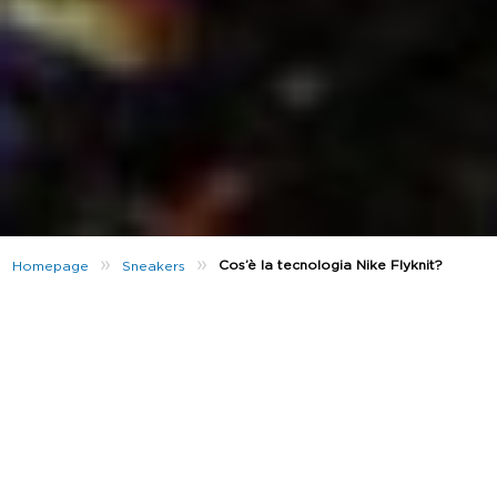
»
»
Cos’è la tecnologia Nike Flyknit?
Homepage
Sneakers
La tecnologia Flyknit ha rivoluzionato il modo in cui
pensiamo alle scarpe! Permettendo a Nike di creare
design più versatili e leggeri, la tecnologia Flyknit
ha
migliorato il rendimento sportivo e stravolto lo
streetwear.
Ma cos’è esattamente il Flyknit? In questo articolo
vogliamo illustrari le sue caratteristiche, quindi
continua a leggere se vuoi conoscere tutte le
curiosità!