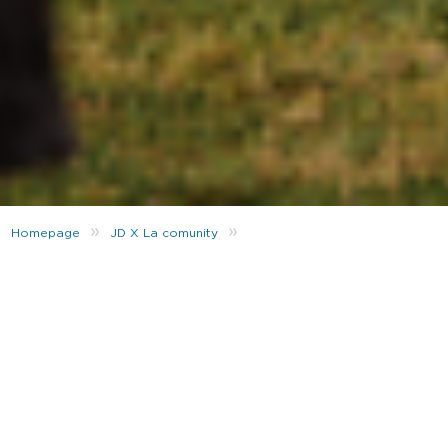
»
»
Homepage
JD X La comunity
JD, Artie 5ive e Niguarda Calcio: roba vera
“
Nel quartiere, per il quartiere
” a Niguarda non è uno
slogan, è semplicemente così che funzionano le
cose.
Quando abbiamo iniziato a lavorare con
Artie 5ive
,
era chiaro subito: il suo legame con il quartiere è
reale
. Non è storytelling, non è costruito. È casa sua.
E Niguarda Calcio è una di quelle realtà che, lì,
tengono insieme tutto.