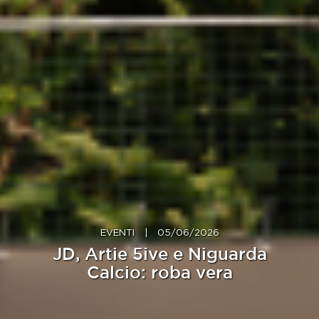
EVENTI
|
05/06/2026
JD, Artie 5ive e Niguarda
Calcio: roba vera